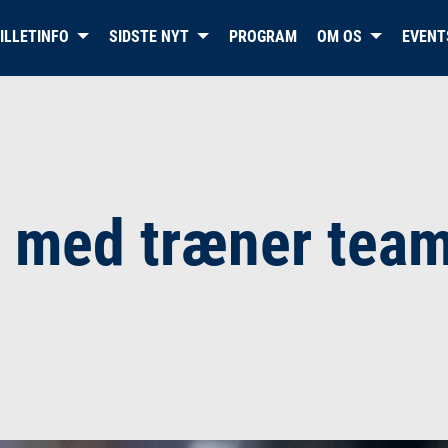
ILLETINFO
SIDSTE NYT
PROGRAM
OM OS
EVENT
DET OFFICIELLE WEBSITE FOR
HERNING BLUE FOX
r med træner team