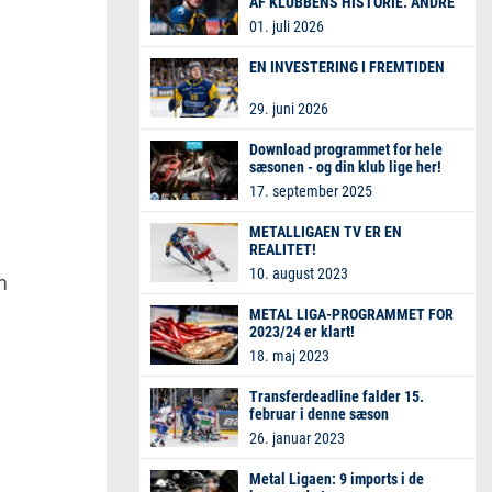
AF KLUBBENS HISTORIE. ANDRE
ER MED TIL AT SKRIVE DEN.
01. juli 2026
EN INVESTERING I FREMTIDEN
29. juni 2026
Download programmet for hele
sæsonen - og din klub lige her!
17. september 2025
METALLIGAEN TV ER EN
REALITET!
10. august 2023
m
METAL LIGA-PROGRAMMET FOR
2023/24 er klart!
18. maj 2023
Transferdeadline falder 15.
februar i denne sæson
26. januar 2023
Metal Ligaen: 9 imports i de