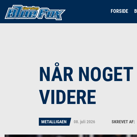
FORSIDE
B
NÅR NOGET 
VIDERE
METALLIGAEN
08. juli 2026
Maria Dam Husumw